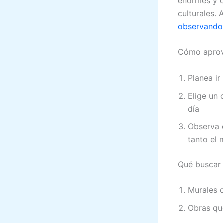
enormes y co
culturales.
observando 
Cómo aprove
Planea i
Elige un 
día
Observa e
tanto el 
Qué buscar 
Murales d
Obras que