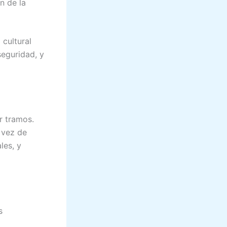
n de la
cultural
seguridad, y
r tramos.
n vez de
les, y
s