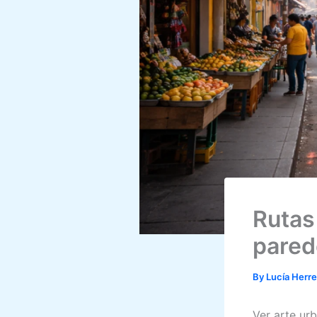
Rutas
pared
By
Lucía Herr
Ver arte ur