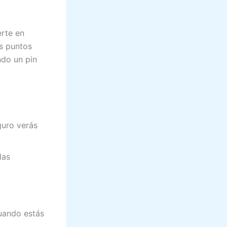
erte en
os puntos
ndo un pin
guro verás
las
Cuando estás