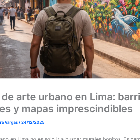
 de arte urbano en Lima: barri
es y mapas imprescindibles
era Vargas
/
24/12/2025
bano en Lima no es solo ir a buscar murales bonitos. Es cam