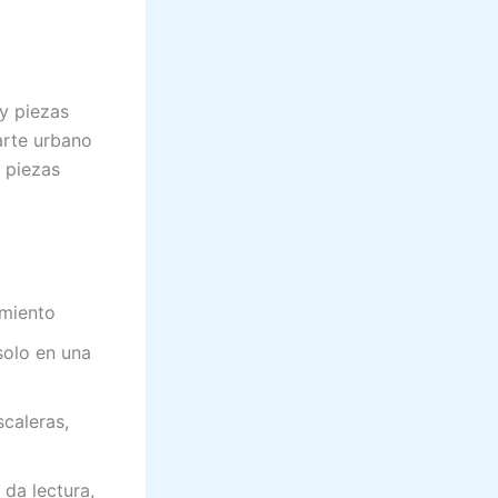
y piezas
 arte urbano
y piezas
imiento
solo en una
scaleras,
da lectura,