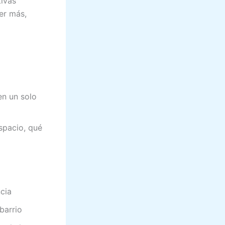
tivas
er más,
en un solo
spacio, qué
cia
barrio