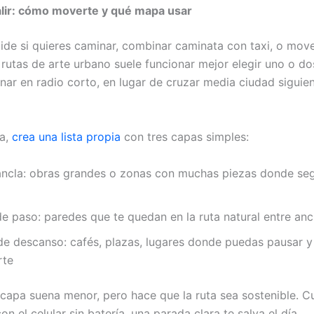
alir: cómo moverte y qué mapa usar
ide si quieres caminar, combinar caminata con taxi, o mov
 rutas de arte urbano suele funcionar mejor elegir uno o d
nar en radio corto, en lugar de cruzar media ciudad siguie
pa,
crea una lista propia
con tres capas simples:
ancla: obras grandes o zonas con muchas piezas donde se
e paso: paredes que te quedan en la ruta natural entre anc
de descanso: cafés, plazas, lugares donde puedas pausar y
rte
 capa suena menor, pero hace que la ruta sea sostenible. 
n el celular sin batería, una parada clara te salva el día.