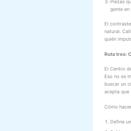
Piezas qu
gente en 
El contrast
natural. Cal
quién impul
Ruta tres: 
El Centro d
Eso no es ma
buscar un ci
acepta que e
Cómo hacerl
Define un