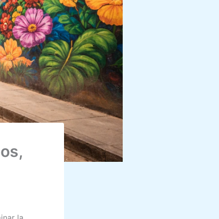
os,
inar la