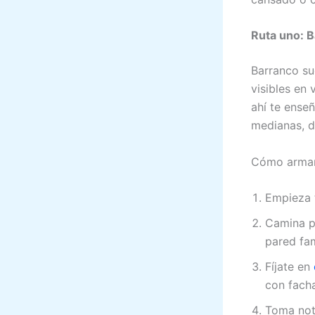
Ruta uno: B
Barranco su
visibles en 
ahí te ense
medianas, d
Cómo armar 
Empieza 
Camina p
pared fa
Fíjate en
con fach
Toma nota