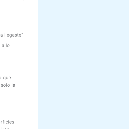
a llegaste”
 a lo
d
to que
solo la
rficies