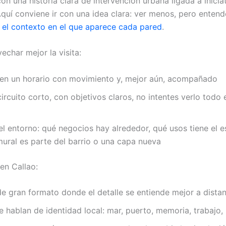
n una historia clara de intervención urbana ligada a inicia
 Aquí conviene ir con una idea clara: ver menos, pero entend
el contexto en el que aparece cada pared
.
char mejor la visita:
r en un horario con movimiento y, mejor aún, acompañado
circuito corto, con objetivos claros, no intentes verlo todo 
l entorno: qué negocios hay alrededor, qué usos tiene el e
mural es parte del barrio o una capa nueva
en Callao:
e gran formato donde el detalle se entiende mejor a distan
 hablan de identidad local: mar, puerto, memoria, trabajo, 