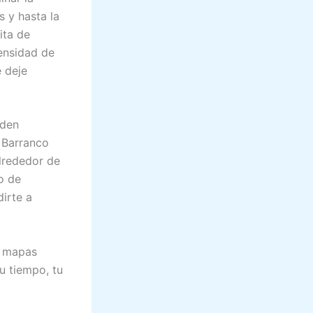
s y hasta la
ita de
ensidad de
e deje
eden
. Barranco
alrededor de
po de
irte a
s mapas
u tiempo, tu