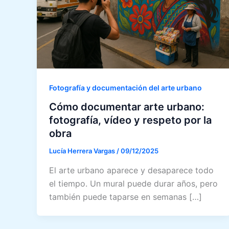
Fotografía y documentación del arte urbano
Cómo documentar arte urbano:
fotografía, vídeo y respeto por la
obra
Lucía Herrera Vargas
/
09/12/2025
El arte urbano aparece y desaparece todo
el tiempo. Un mural puede durar años, pero
también puede taparse en semanas […]